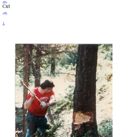
←
Ctrl
→
↓