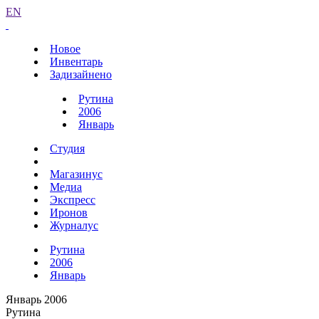
EN
Новое
Инвентарь
Задизайнено
Рутина
2006
Январь
Студия
Магазинус
Медиа
Экспресс
Иронов
Журналус
Рутина
2006
Январь
Январь 2006
Рутина