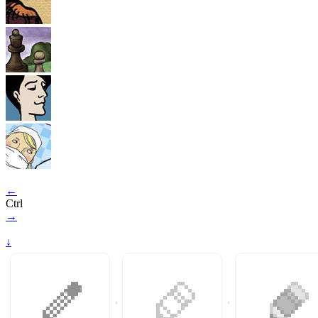
←
Ctrl
→
↓