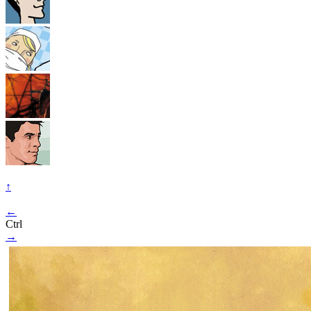
↑
←
Ctrl
→