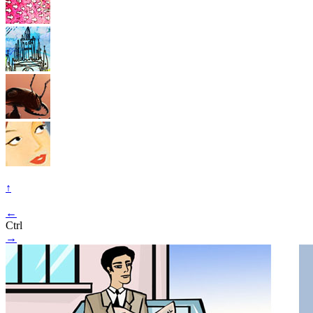
↑
←
Ctrl
→