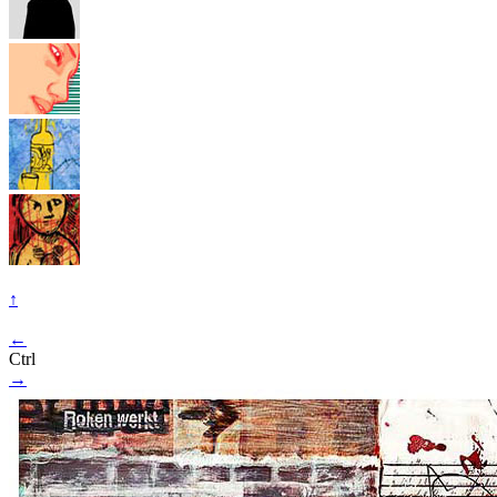
↑
←
Ctrl
→