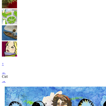
↑
←
Ctrl
→