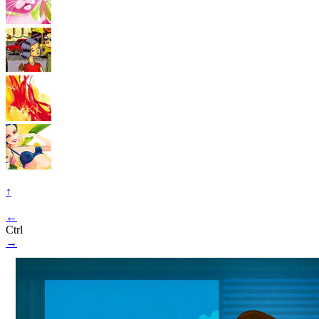
↑
←
Ctrl
→