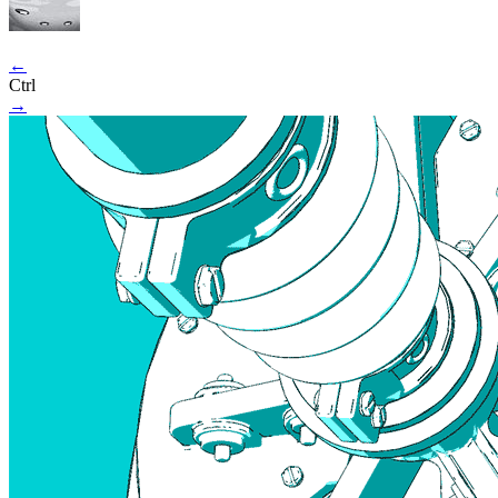
←
Ctrl
→