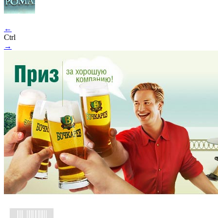
←
Ctrl
→