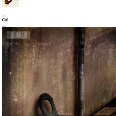
←
Ctrl
→