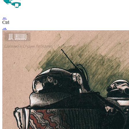
←
Ctrl
→