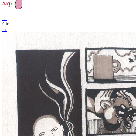
←
Ctrl
→