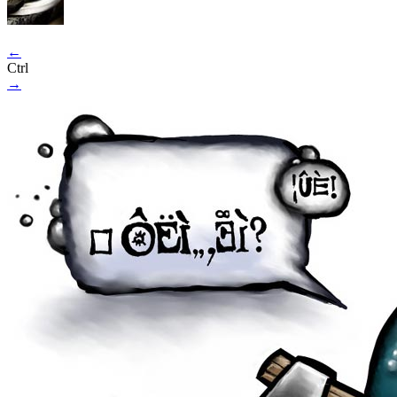
←
Ctrl
→