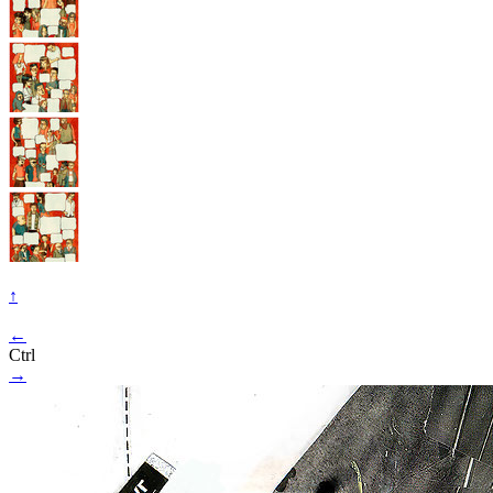
↑
←
Ctrl
→