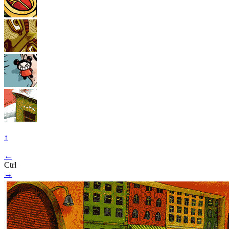
↑
←
Ctrl
→