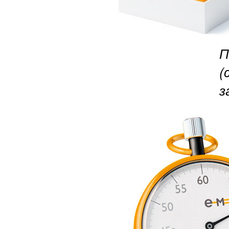
П
(
з