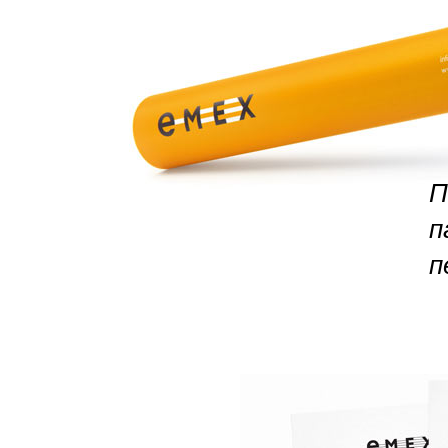
П
п
п