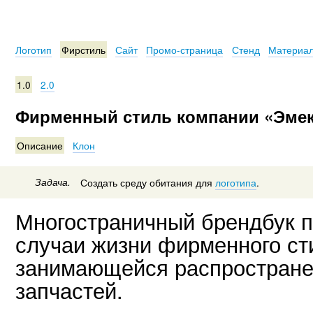
Логотип
Фирстиль
Сайт
Промо-страница
Стенд
Материал
1.0
2.0
Фирменный стиль компании «Эме
Описание
Клон
Задача.
Создать среду обитания для
логотипа
.
Многостраничный брендбук п
случаи жизни фирменного ст
занимающейся распростран
запчастей.