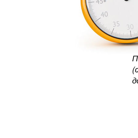
П
(
д