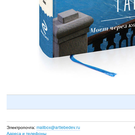
Электропочта:
mailbox@artlebedev.ru
Адреса и телефоны