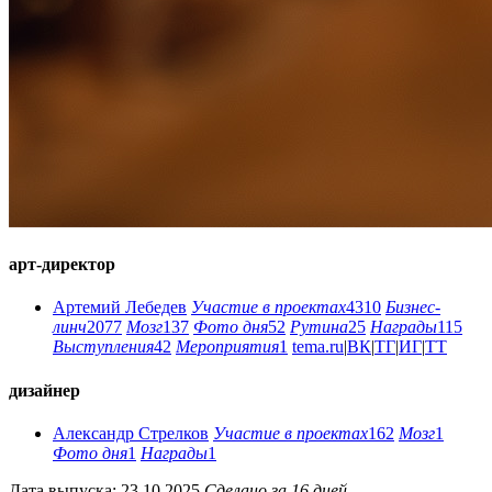
арт-директор
Артемий Лебедев
Участие в проектах
4310
Бизнес-
линч
2077
Мозг
137
Фото дня
52
Рутина
25
Награды
115
Выступления
42
Мероприятия
1
tema.ru
|
ВК
|
ТГ
|
ИГ
|
ТТ
дизайнер
Александр Стрелков
Участие в проектах
162
Мозг
1
Фото дня
1
Награды
1
Дата выпуска: 23.10.2025
Сделано за 16 дней