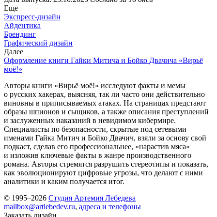
Еще
Экспресс-дизайн
Айдентика
Брендинг
Графический дизайн
Далее
Оформление книги Гайки Митича и Бойко Двачича «Вирьё
моё!»
Авторы книги «Вирьё моё!» исследуют факты и мемы
о русских хакерах, выясняя, так ли часто они действительно
виновны в приписываемых атаках. На страницах предстают
образы шпионов и сыщиков, а также описания преступлений
и заслуженных наказаний в невидимом кибермире.
Специалисты по безопасности, скрытые под сетевыми
именами Гайка Митич и Бойко Двачич, взяли за основу свой
подкаст, сделав его профессиональнее, «нарастив мяса»
и изложив ключевые факты в жанре производственного
романа. Авторы стремятся разрушить стереотипы и показать,
как эволюционируют цифровые угрозы, что делают с ними
аналитики и каким получается итог.
© 1995–2026
Студия Артемия Лебедева
mailbox@artlebedev.ru
,
адреса и телефоны
Заказать дизайн...