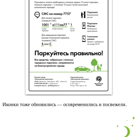
Иконки тоже обновились — осовременились и посвежели.