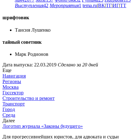
Выступления
42
Мероприятия
1
tema.ru
|
ВК
|
ТГ
|
ИГ
|
ТТ
шрифтовик
Таисия Лушенко
тайный советник
Марк Родионов
Дата выпуска: 22.03.2019
Сделано за 20 дней
Еще
Навигация
Регионы
Москва
Госсектор
Строительство и ремонт
Транспорт
Город
Среда
Далее
Логотип журнала «Законы будущего»
Для прогрессивнейших юристов, для адвоката и судьи