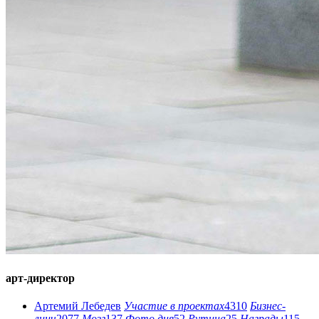
арт-директор
Артемий Лебедев
Участие в проектах
4310
Бизнес-
линч
2077
Мозг
137
Фото дня
52
Рутина
25
Награды
115