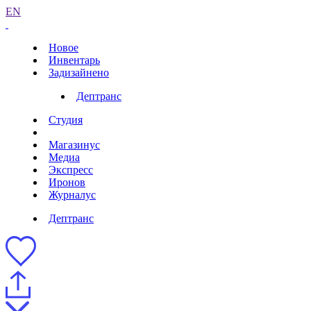
EN
Новое
Инвентарь
Задизайнено
Дептранс
Студия
Магазинус
Медиа
Экспресс
Иронов
Журналус
Дептранс