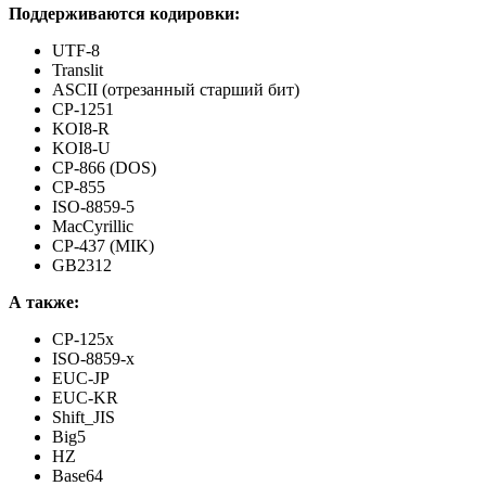
Поддерживаются кодировки:
UTF-8
Translit
ASCII (отрезанный старший бит)
CP-1251
KOI8-R
KOI8-U
CP-866 (DOS)
CP-855
ISO-8859-5
MacCyrillic
CP-437 (MIK)
GB2312
А также:
CP-125x
ISO-8859-x
EUC-JP
EUC-KR
Shift_JIS
Big5
HZ
Base64