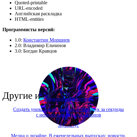
Quoted-printable
URL-encoded
Английская раскладка
HTML-entities
Программисты версий:
1.0:
Константин Моршнев
2.0: Владимир Ельчинов
3.0: Богдан Кравцов
Другие инструменты
Сгенерировать логотип
Создать уникальный логотип и брендбук за секунды
с нейросетью Николай Иронов
Журналус
Медиа о дизайне. В еженедельных выпусках: новости,