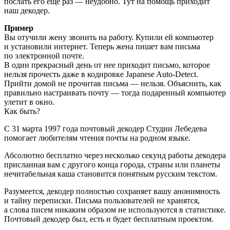
послать его еще раз — неудобно. Тут на помощь приходит
наш декодер.
Пример
Вы отучили жену звонить на работу. Купили ей компьютер
и установили интернет. Теперь жена пишет вам письма
по электронной почте.
В один прекрасный день от нее приходит письмо, которое
нельзя прочесть даже в кодировке Japanese Auto-Detect.
Прийти домой не прочитав письма — нельзя. Объяснить, как
правильно настраивать почту — тогда подаренный компьютер
улетит в окно.
Как быть?
С 31 марта 1997 года почтовый декодер Студии Лебедева
помогает любителям чтения почты на родном языке.
Абсолютно бесплатно через несколько секунд работы декодера
присланная вам с другого конца города, страны или планеты
нечитабельная каша становится понятным русским текстом.
Разумеется, декодер полностью сохраняет вашу анонимность
и тайну переписки. Письма пользователей не хранятся,
а слова писем никаким образом не используются в статистике.
Почтовый декодер был, есть и будет бесплатным проектом.