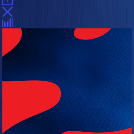
Фирстиль
Шрифт
Эволюция стиля
Метропоезд
Кейвижуал
СТРАТЕГИЯ КОММУНИКАЦИИ
И КЕЙВИЖУАЛ ХОККЕЙНОГО КЛУБА
ЦСКА 2020–2024