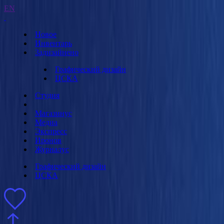
EN
Новое
Инвентарь
Задизайнено
Графический дизайн
ЦСКА
Студия
Магазинус
Медиа
Экспресс
Иронов
Журналус
Графический дизайн
ЦСКА