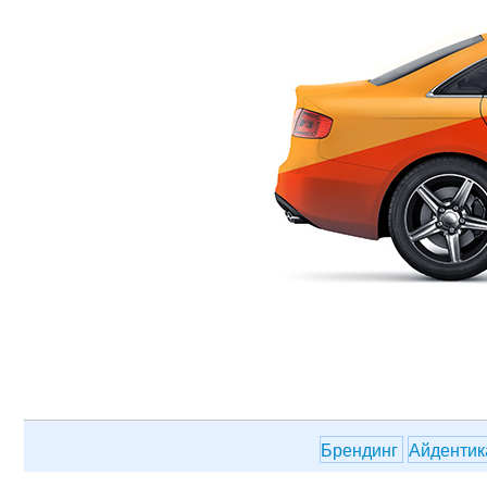
Брендинг
Айденти