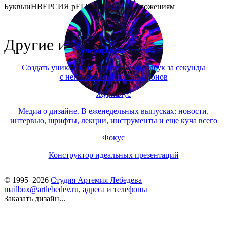
Буквы
иНВЕРСИЯ рЕГИСТРА
По предложениям
Другие инструменты
Сгенерировать логотип
Создать уникальный логотип и брендбук за секунды
с нейросетью Николай Иронов
Журналус
Медиа о дизайне. В еженедельных выпусках: новости,
интервью, шрифты, лекции, инструменты и еще куча всего
Фокус
Конструктор идеальных презентаций
© 1995–2026
Студия Артемия Лебедева
mailbox@artlebedev.ru
,
адреса и телефоны
Заказать дизайн...