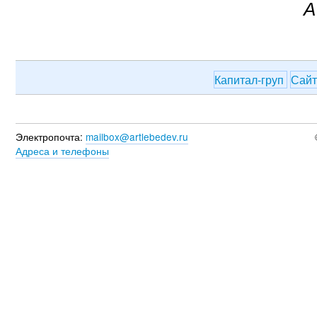
А
Капитал-груп
Сай
Электропочта:
mailbox@artlebedev.ru
Адреса и телефоны