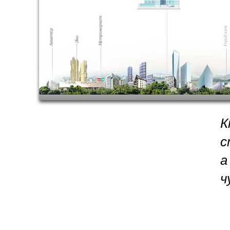
К
с
а
ч