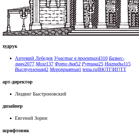
худрук
Артемий Лебедев
Участие в проектах
4310
Бизнес-
линч
2077
Мозг
137
Фото дня
52
Рутина
25
Награды
115
Выступления
42
Мероприятия
1
tema.ru
|
ВК
|
ТГ
|
ИГ
|
ТТ
арт-директор
Людвиг Быстроновский
дизайнер
Евгений Зорин
шрифтовик