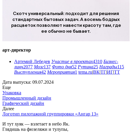
Скотч универсальный: подходит для решения
стандартных бытовых задач. А восемь бодрых
расцветок позволяют навести красоту там, где
ее обычно не бывает.
арт-директор
Артемий Лебедев
Участие в проектах
4310
Бизнес-
линч
2077
Мозг
137
Фото дня
52
Рутина
25
Награды
115
Выступления
42
Мероприятия
1
tema.ru
|
ВК
|
ТГ
|
ИГ
|
ТТ
Дата выпуска: 09.07.2024
Еще
Упаковка
Промышленный дизайн
Графический дизайн
Далее
Логотип пилотажной группировки «Ангар 13»
И тут хуяк — взлетает в небо Як.
Глядишь на фюзеляжи и тулупы,