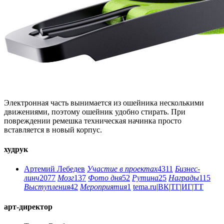
Электронная часть вынимается из ошейника несколькими
движениями, поэтому ошейник удобно стирать. При
повреждении ремешка техническая начинка просто
вставляется в новый корпус.
худрук
Артемий Лебедев
Участие в проектах
4311
Бизнес-
линч
2077
Мозг
137
Фото дня
52
Рутина
25
Награды
115
Выступления
42
Мероприятия
1
tema.ru
|
ВК
|
ТГ
|
ИГ
|
ТТ
арт-директор