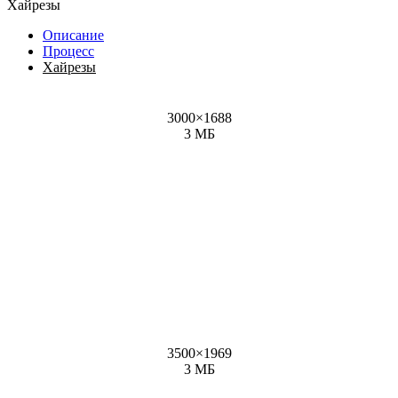
Хайрезы
Описание
Процесс
Хайрезы
3000
×
1688
3 МБ
3500
×
1969
3 МБ