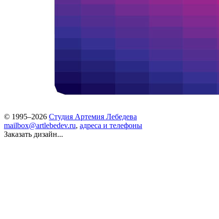
© 1995–2026
Студия Артемия Лебедева
mailbox@artlebedev.ru
,
адреса и телефоны
Заказать дизайн...