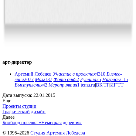
арт-директор
Артемий Лебедев
Участие в проектах
4310
Бизнес-
линч
2077
Мозг
137
Фото дня
52
Рутина
25
Награды
115
Выступления
42
Мероприятия
1
tema.ru
|
ВК
|
ТГ
|
ИГ
|
ТТ
Дата выпуска: 22.01.2015
Еще
Проекты студии
Графический дизайн
Далее
Билборд поселка «Немецкая деревня»
© 1995–2026
Студия Артемия Лебедева