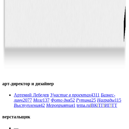
арт-директор и дизайнер
Артемий Лебедев
Участие в проектах
4311
Бизнес-
линч
2077
Мозг
137
Фото дня
52
Рутина
25
Награды
115
Выступления
42
Мероприятия
1
tema.ru
|
ВК
|
ТГ
|
ИГ
|
ТТ
верстальщик
—