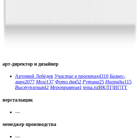
арт-директор и дизайнер
Артемий Лебедев
Участие в проектах
4310
Бизнес-
линч
2077
Мозг
137
Фото дня
52
Рутина
25
Награды
115
Выступления
42
Мероприятия
1
tema.ru
|
ВК
|
ТГ
|
ИГ
|
ТТ
верстальщик
—
менеджер производства
—