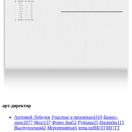
арт-директор
Артемий Лебедев
Участие в проектах
4310
Бизнес-
линч
2077
Мозг
137
Фото дня
52
Рутина
25
Награды
115
Выступления
42
Мероприятия
1
tema.ru
|
ВК
|
ТГ
|
ИГ
|
ТТ