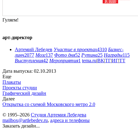
Гуляем!
арт-директор
Артемий Лебедев
Участие в проектах
4310
Бизнес-
линч
2077
Мозг
137
Фото дня
52
Рутина
25
Награды
115
Выступления
42
Мероприятия
1
tema.ru
|
ВК
|
ТГ
|
ИГ
|
ТТ
Дата выпуска: 02.10.2013
Еще
Плакаты
Проекты студии
Графический дизайн
Далее
Открытка со схемой Московского метро 2.0
© 1995–2026
Студия Артемия Лебедева
mailbox@artlebedev.ru
,
адреса и телефоны
Заказать дизайн...