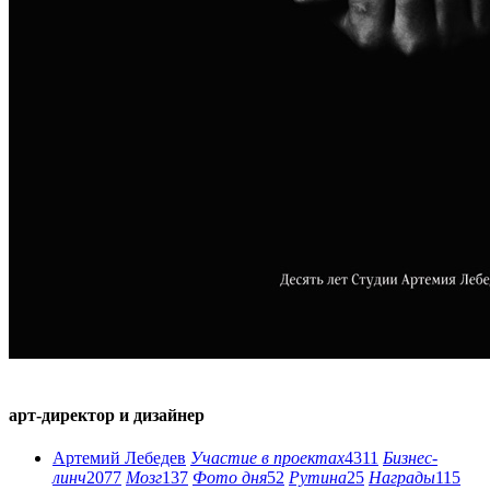
арт-директор и дизайнер
Артемий Лебедев
Участие в проектах
4311
Бизнес-
линч
2077
Мозг
137
Фото дня
52
Рутина
25
Награды
115