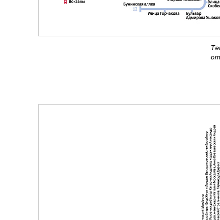
Те
от