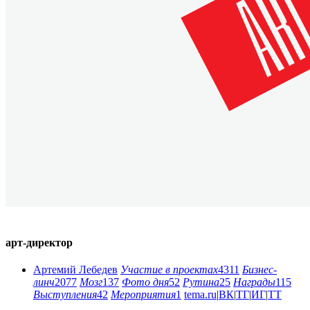
арт-директор
Артемий Лебедев
Участие в проектах
4311
Бизнес-
линч
2077
Мозг
137
Фото дня
52
Рутина
25
Награды
115
Выступления
42
Мероприятия
1
tema.ru
|
ВК
|
ТГ
|
ИГ
|
ТТ