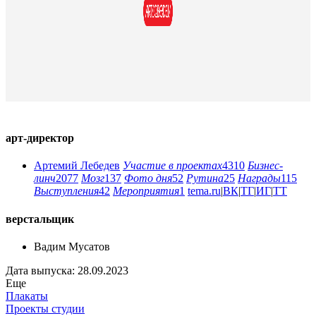
арт-директор
Артемий Лебедев
Участие в проектах
4310
Бизнес-
линч
2077
Мозг
137
Фото дня
52
Рутина
25
Награды
115
Выступления
42
Мероприятия
1
tema.ru
|
ВК
|
ТГ
|
ИГ
|
ТТ
верстальщик
Вадим Мусатов
Дата выпуска: 28.09.2023
Еще
Плакаты
Проекты студии