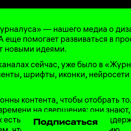
рналуса» — нашего медиа о диза
 А еще помогает развиваться в пр
т новыми идеями.
и каналах сейчас, уже было в «Жур
енты, шрифты, иконки, нейросети 
онны контента, чтобы отобрать то
времени на свершения: они знают,
их есть сообщество, где их поддер
ем, что влияет на их профессию.