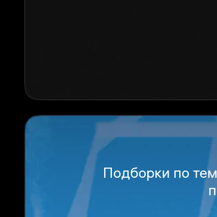
Подборки по тем
п