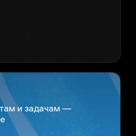
нтам и задачам —
ые