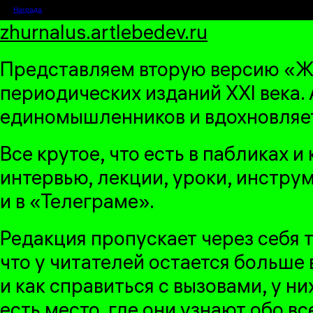
Описание
Награда
zhurnalus.artlebedev.ru
Представляем вторую версию «Жу
периодических изданий XXI века.
единомышленников и вдохновляе
Все крутое, что есть в пабликах 
интервью, лекции, уроки, инструм
и в «Телеграме».
Редакция пропускает через себя т
что у читателей остается больше 
и как справиться с вызовами, у н
есть место, где они узнают обо вс