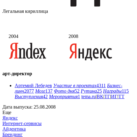
Легальная кириллица
2004
2008
арт-директор
Артемий Лебедев
Участие в проектах
4311
Бизнес-
линч
2077
Мозг
137
Фото дня
52
Рутина
25
Награды
115
Выступления
42
Мероприятия
1
tema.ru
|
ВК
|
ТГ
|
ИГ
|
ТТ
Дата выпуска: 25.08.2008
Еще
Яндекс
Интернет-сервисы
Айдентика
Брендинг