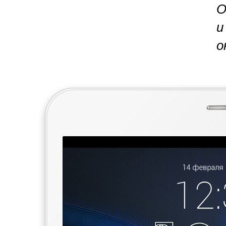
О
и
о