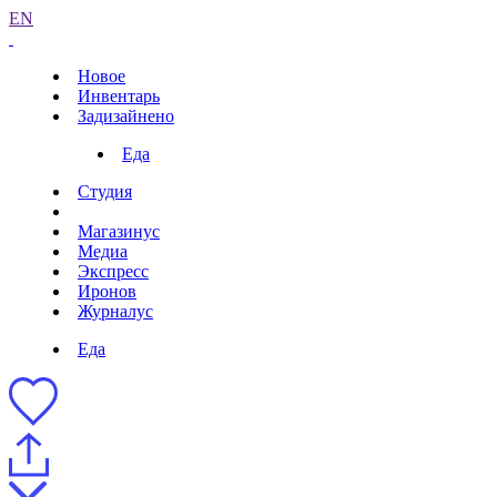
EN
Новое
Инвентарь
Задизайнено
Еда
Студия
Магазинус
Медиа
Экспресс
Иронов
Журналус
Еда