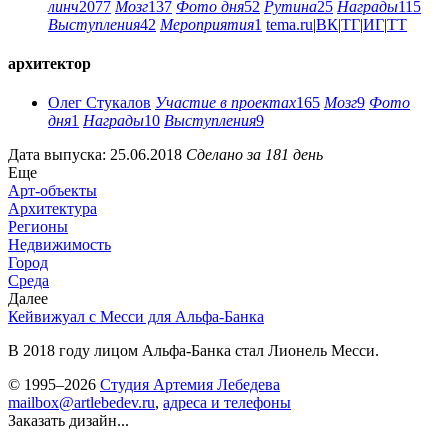
линч
2077
Мозг
137
Фото дня
52
Рутина
25
Награды
115
Выступления
42
Мероприятия
1
tema.ru
|
ВК
|
ТГ
|
ИГ
|
ТТ
архитектор
Олег Стукалов
Участие в проектах
165
Мозг
9
Фото
дня
1
Награды
10
Выступления
9
Дата выпуска: 25.06.2018
Сделано за 181 день
Еще
Арт-объекты
Архитектура
Регионы
Недвижимость
Город
Среда
Далее
Кейвижуал с Месси для Альфа-Банка
В 2018 году лицом Альфа-Банка стал Лионель Месси.
© 1995–2026
Студия Артемия Лебедева
mailbox@artlebedev.ru
,
адреса и телефоны
Заказать дизайн...