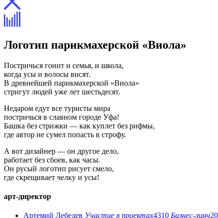
Логотип парикмахерской «Виола»
Постричься гонит и семья, и школа,
когда усы и волосы висят.
В древнейшей парикмахерской «Виола»
стригут людей уже лет шестьдесят.
Недаром едут все туристы мира
постричься в славном городе Уфа!
Башка без стрижки — как куплет без рифмы,
где автор не сумел попасть в строфу.
А вот дизайнер — он другое дело,
работает без сбоев, как часы.
Он русый логотип рисует смело,
где скрещивает челку и усы!
арт-директор
Артемий Лебедев
Участие в проектах
4310
Бизнес-линч
20