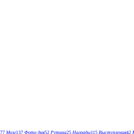
77
Мозг
137
Фото дня
52
Рутина
25
Награды
115
Выступления
42