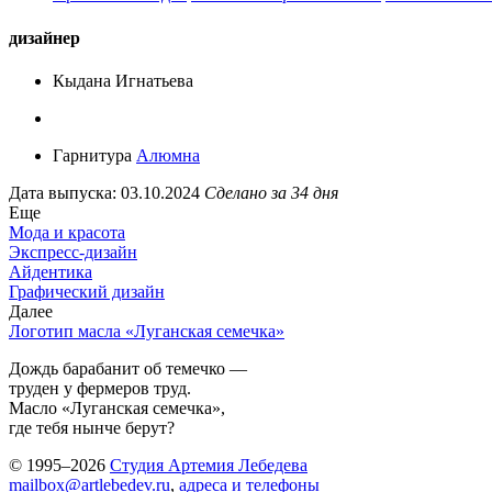
дизайнер
Кыдана Игнатьева
Гарнитура
Алюмна
Дата выпуска: 03.10.2024
Сделано за 34 дня
Еще
Мода и красота
Экспресс-дизайн
Айдентика
Графический дизайн
Далее
Логотип масла «Луганская семечка»
Дождь барабанит об темечко —
труден у фермеров труд.
Масло «Луганская семечка»,
где тебя нынче берут?
© 1995–2026
Студия Артемия Лебедева
mailbox@artlebedev.ru
,
адреса и телефоны