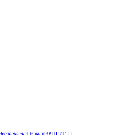
Мероприятия
1
tema.ru
|
ВК
|
ТГ
|
ИГ
|
ТТ