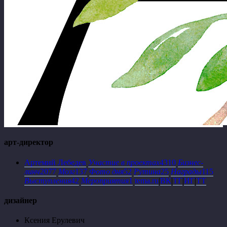
арт-директор
Артемий Лебедев
Участие в проектах
4310
Бизнес-
линч
2077
Мозг
137
Фото дня
52
Рутина
25
Награды
115
Выступления
42
Мероприятия
1
tema.ru
|
ВК
|
ТГ
|
ИГ
|
ТТ
дизайнер
Ксения Ерулевич