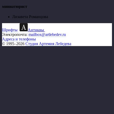
миниатюрист
Лизавета Романцова
Шрифты
Антиквы
Электропочта:
mailbox@artlebedev.ru
Адреса и телефоны
© 1995–2026
Студия Артемия Лебедева