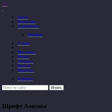
EN
Новое
Инвентарь
Задизайнено
Шрифты
Студия
Магазинус
Медиа
Экспресс
Иронов
Журналус
Шрифты
Искать
Шрифт Алюмна