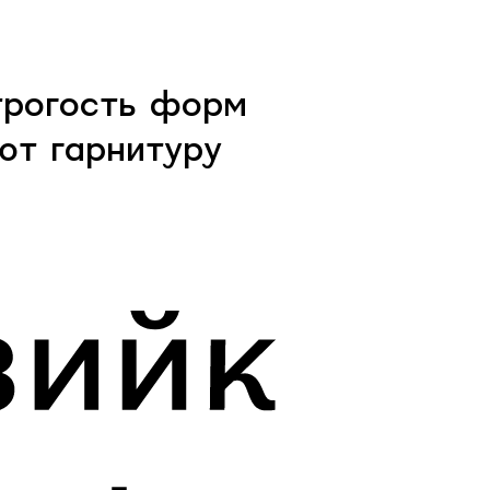
трогость форм
ют гарнитуру