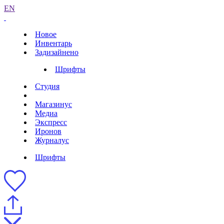
EN
Новое
Инвентарь
Задизайнено
Шрифты
Студия
Магазинус
Медиа
Экспресс
Иронов
Журналус
Шрифты