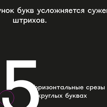
унок букв усложняется суже
штрихов.
Горизонтальные срезы
в круглых буквах