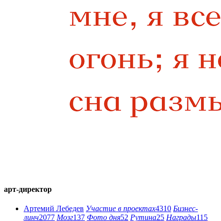
арт-директор
Артемий Лебедев
Участие в проектах
4310
Бизнес-
линч
2077
Мозг
137
Фото дня
52
Рутина
25
Награды
115