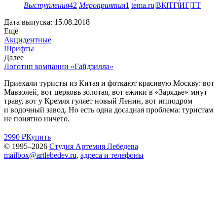
Выступления
42
Мероприятия
1
tema.ru
|
ВК
|
ТГ
|
ИГ
|
ТТ
Дата выпуска: 15.08.2018
Еще
Акцидентные
Шрифты
Далее
Логотип компании «Гайдзилла»
Приехали туристы из Китая и фоткают красивую Москву: вот
Мавзолей, вот церковь золотая, вот ежики в «Зарядье» мнут
траву, вот у Кремля гуляет новый Ленин, вот ипподром
и водочный завод. Но есть одна досадная проблема: туристам
не понятно ничего.
2990 ₽
Купить
© 1995–2026
Студия Артемия Лебедева
mailbox@artlebedev.ru
,
адреса и телефоны