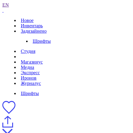
EN
Новое
Инвентарь
Задизайнено
Шрифты
Студия
Магазинус
Медиа
Экспресс
Иронов
Журналус
Шрифты