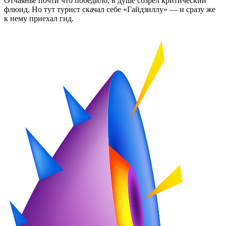
Отчаянье почти что победило, в душе созрел критический
флюид. Но тут турист скачал себе «Гайдзиллу» — и сразу же
к нему приехал гид.