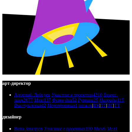
арт-директор
Артемий Лебедев
Участие в проектах
4310
Бизнес-
линч
2077
Мозг
137
Фото дня
52
Рутина
25
Награды
115
Выступления
42
Мероприятия
1
tema.ru
|
ВК
|
ТГ
|
ИГ
|
ТТ
дизайнер
Вова Злыднев
Участие в проектах
100
Мозг
6
Мел
1