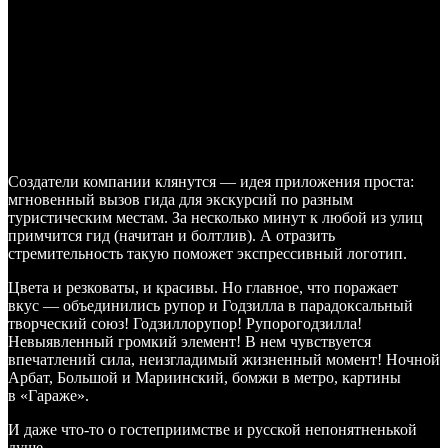
Создатели компании клянутся — идея приложения проста:
мгновенный вызов гида для экскурсий по разным
туристическим местам. За несколько минут к любой из улиц
примчится гид (начитан и болтлив). А отразить
стремительность такую поможет экспрессивный логотип.
Цвета и резковаты, и красивы. Но главное, что поражает
вкус — объединились рупор и Годзилла в парадоксальный
творческий союз! Годзиллорупор! Рупорогодзилла!
Невыявленный громкий элемент! В нем чувствуется
впечатлений сила, неизгладимый жизненный момент! Ночной
Арбат, Большой и Мариинский, бомжи в метро, картины
в «Гараже».
И даже что-то о гостеприимстве и русской непонятненькой
душе.