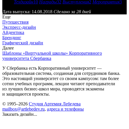
Техдизайн
10
Награды
32
Выступления
2
Мероприятия
3
Дата выпуска: 14.08.2018
Сделано за 28 дней
Еще
Путешествия
Экспресс-дизайн
Айдентика
Брендинг
Графический дизайн
Далее
Шаблоны «Виртуальной школы» Корпоративного
университета Сбербанка
У Сбербанка есть Корпоративный университет —
образовательная система, созданная для сотрудников банка.
Это настоящий университет со своим кампусом: там более
сотни учебных программ, лекции читают преподаватели
из лучших бизнес-школ мира, проводятся экзамены
и защищаются проекты.
© 1995–2026
Студия Артемия Лебедева
mailbox@artlebedev.ru
,
адреса и телефоны
Заказать дизайн...