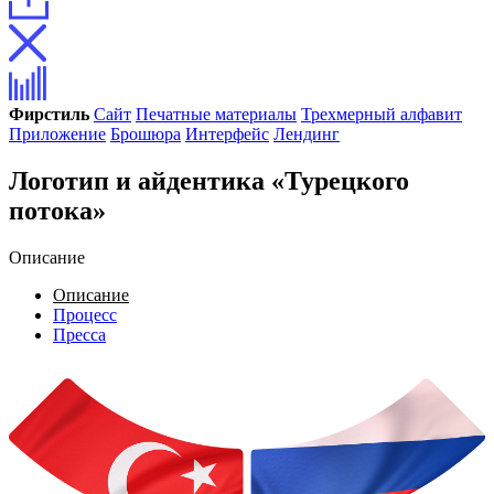
Фирстиль
Сайт
Печатные материалы
Трехмерный алфавит
Приложение
Брошюра
Интерфейс
Лендинг
Логотип и айдентика «Турецкого
потока»
Описание
Описание
Процесс
Пресса