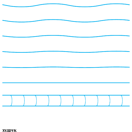
худрук