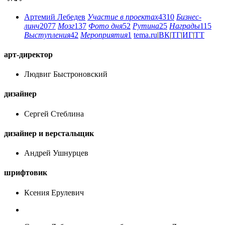
Артемий Лебедев
Участие в проектах
4310
Бизнес-
линч
2077
Мозг
137
Фото дня
52
Рутина
25
Награды
115
Выступления
42
Мероприятия
1
tema.ru
|
ВК
|
ТГ
|
ИГ
|
ТТ
арт-директор
Людвиг Быстроновский
дизайнер
Сергей Стеблина
дизайнер и верстальщик
Андрей Ушнурцев
шрифтовик
Ксения Ерулевич